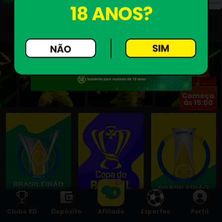
Procure Jogos ou Provedores
Começa
às 15:00
chuva
de
prêmios
Clube 9D
Depósito
Afiliado
Esportes
Perfil