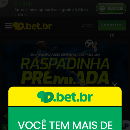
9D App
Baixe o novo aplicativo e ganhe 9 Giros
Grátis
Cadastre-
Entrar
se